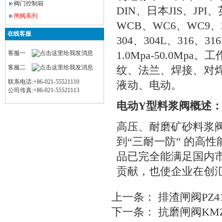
阀门控制箱
DIN、日本JIS、J
闸阀系列
WCB、WC6、WC9、
在线客服
304、304L、31
1.0Mpa-50.0Mp
客服一
客服二
纹、法兰、焊接、对
联系电话:+86-021-55521110
液动、电动。
公司传真:+86-021-55521113
电动Y型料浆阀概述
高压、耐磨矿砂料浆
到“三耐一防” 的高
品已完全能满足国内
贡献，也使企业在创
上一条：
排渣闸阀PZ4
下一条：
抗磨闸阀KM