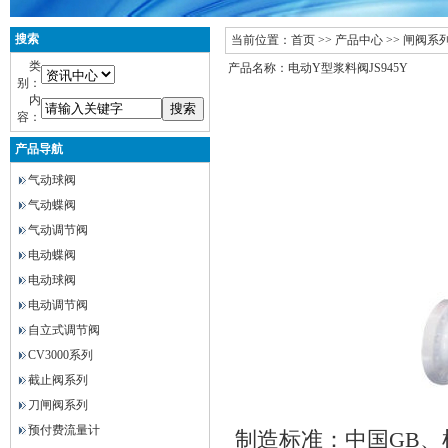
搜索
当前位置：
首页
>>
产品中心
>>
闸阀系
类
产品名称：电动Y型浆料阀JS945Y
别：
内
容：
产品导航
气动球阀
气动蝶阀
气动调节阀
电动蝶阀
电动球阀
电动调节阀
自立式调节阀
CV3000系列
截止阀系列
刀闸阀系列
预付费流量计
制造标准：中国GB、机