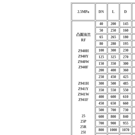
2.5MPa
DN
L
D
40
200
145
50
250
160
凸面法兰
65
265
180
RF
80
280
195
100
300
230
Z940H
Z940Y
125
325
270
Z940W
150
350
300
Z940F
200
400
360
250
450
425
Z941H
300
500
485
Z941Y
350
550
550
Z941W
400
600
610
Z941F
450
650
660
500
700
730
25
600
800
840
25P
700
900
955
25R
800
1000
1070
25I