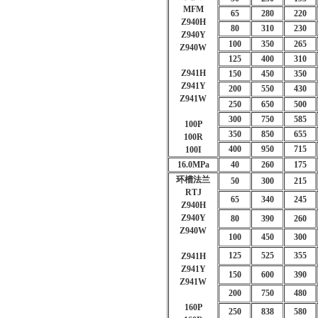
MFM
65
280
220
Z940H
80
310
230
Z940Y
100
350
265
Z940W
125
400
310
Z941H
150
450
350
Z941Y
200
550
430
Z941W
250
650
500
300
750
585
100P
350
850
655
100R
400
950
715
100I
16.0MPa
40
260
175
环槽法兰
50
300
215
RTJ
65
340
245
Z940H
Z940Y
80
390
260
Z940W
100
450
300
125
525
355
Z941H
Z941Y
150
600
390
Z941W
200
750
480
160P
250
838
580