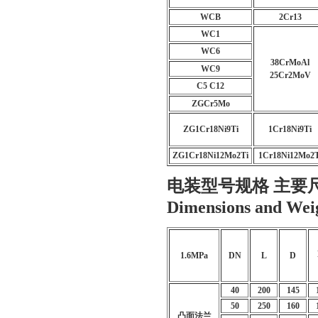
WCB
2Cr13
WC1
WC6
38CrMoAl
WC9
25Cr2MoV
C5 C12
ZGCr5Mo
ZG1Cr18Ni9Ti
1Cr18Ni9Ti
ZG1Cr18Ni12Mo2Ti
1Cr18Ni12Mo2T
电装型号规格 主要尺寸和重量
Dimensions and Wei
1.6MPa
DN
L
D
40
200
145
50
250
160
凸面法兰