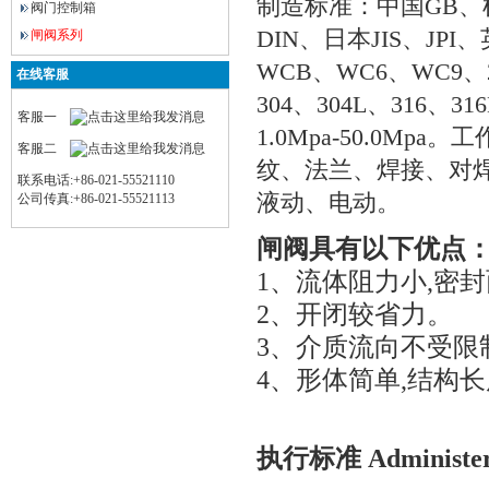
制造标准：中国GB、机
阀门控制箱
DIN、日本JIS、J
闸阀系列
WCB、WC6、WC9、
在线客服
304、304L、31
客服一
1.0Mpa-50.0Mp
客服二
纹、法兰、焊接、对
联系电话:+86-021-55521110
液动、电动。
公司传真:+86-021-55521113
闸阀具有以下优点
1、流体阻力小,密
2、开闭较省力。
3、介质流向不受限
4、形体简单,结构
执行标准 Administer 