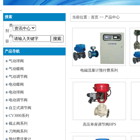
<
搜索
当前位置：
首页
>>
产品中心
类
别：
内
容：
产品导航
气动球阀
气动蝶阀
电磁流量计预付费系列
气动调节阀
电动蝶阀
电动球阀
电动调节阀
自立式调节阀
CV3000系列
截止阀系列
高压单座调节阀HPS
刀闸阀系列
预付费流量计