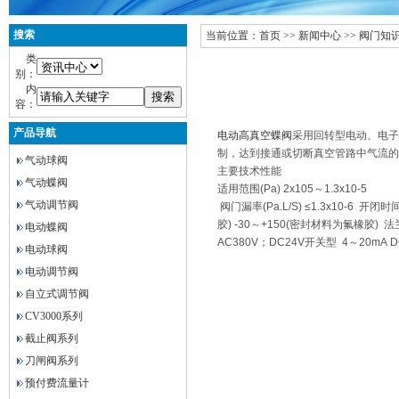
搜索
当前位置：
首页
>>
新闻中心
>>
阀门知
类
别：
内
容：
产品导航
电动高真空蝶阀
采用回转型电动、电子
制，达到接通或切断真空管路中气流的
气动球阀
主要技术性能
气动蝶阀
适用范围(Pa) 2x105～1.3x10-5
气动调节阀
阀门漏率(Pa.L/S) ≤1.3x10-6 开闭
胶) -30～+150(密封材料为氟橡胶) 
电动蝶阀
AC380V；DC24V开关型 4～20
电动球阀
电动调节阀
自立式调节阀
CV3000系列
截止阀系列
刀闸阀系列
预付费流量计