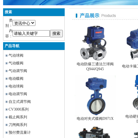
搜索
类
别：
内
容：
产品导航
气动球阀
气动蝶阀
电动防爆三通法兰球阀
电动卡箍卫
Q944/Q945
气动调节阀
电动蝶阀
电动球阀
电动调节阀
自立式调节阀
CV3000系列
电动硬
截止阀系列
电动对夹式蝶阀D971X
刀闸阀系列
预付费流量计