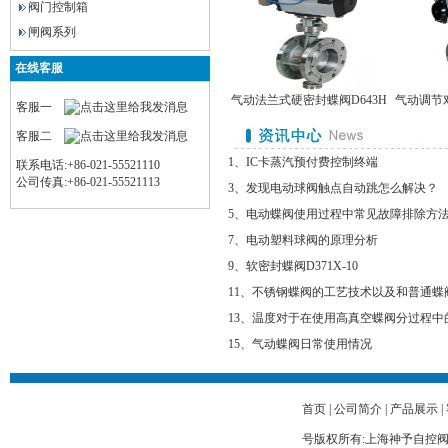
阀门控制箱
闸阀系列
在线客服
气动法兰式硬密封蝶阀D643H
气动调节对
客服一
客服二
1、IC卡蒸汽预付费控制终端
联系电话:+86-021-55521110
公司传真:+86-021-55521113
3、发现电动球阀触点自动跳怎么解决？
5、电动蝶阀使用过程中常见故障排除方
7、电动塑料球阀的原理分析
9、软密封蝶阀D371X-10
11、不锈钢蝶阀的工艺技术以及和普通蝶
13、温度对于在使用高真空蝶阀分过程中
15、气动蝶阀日常使用情况
首页
|
公司简介
|
产品展示
|
号版权所有:上海神予自控